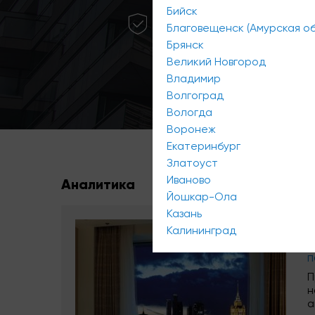
Бийск
Только проверенные объект
Благовещенск (Амурская об
Брянск
Великий Новгород
Владимир
Волгоград
Вологда
Воронеж
Екатеринбург
Златоуст
Иваново
Аналитика
Йошкар-Ола
Казань
I
Калининград
н
п
П
н
а