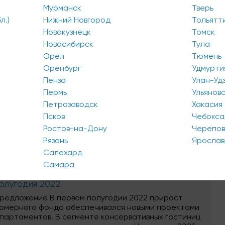
Мурманск
Тверь
ы
л.)
Нижний Новгород
Тольятт
Наши услуги бесплатны для арендаторов
Новокузнецк
Томск
Новосибирск
Тула
Орел
Тюмень
Оренбург
Удмурти
Пенза
Улан-Уд
Пермь
Ульянов
Петрозаводск
Хакасия
Псков
Чебокс
Ростов-на-Дону
Черепо
Рязань
Ярослав
Салехард
PG.Estate: Обзор рынка гостиничной
Самара
едвижимости в Санкт-Петербурге по итогам I
олугодия 2022
редложение В первом полугодии 2022 прирост
омерного фонда обеспечивался новыми проектами
партаментов. В сегменте консервативных гостиниц