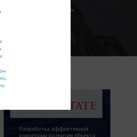
Эксклюзивные предложения
и
я
э
ск
ары
вец
ль