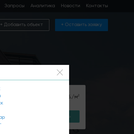
Запросы
Аналитика
Новости
Контакты
+ Добавить объект
+ Оставить заявку
к
в
2
руб./м
до
ск
ый поиск
Подобрать
ар
г