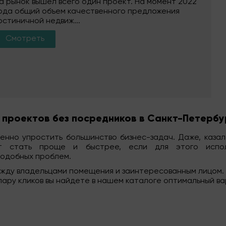
а рынок вышел всего один проект. На момент 2022
ода общий объем качественного предложения
остиничной недвиж...
Смотреть
 проектов без посредников в Санкт-Петербу
нно упростить большинство бизнес-задач. Даже, казало
т стать проще и быстрее, если для этого испол
подобных проблем.
ежду владельцами помещения и заинтересованным лицом.
 пару кликов вы найдете в нашем каталоге оптимальный ва