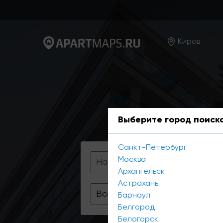
Киров
Выберите город поиск
Санкт-Петербург
Москва
П
Архангельск
Астрахань
Все районы
Барнаул
Белгород
Белогорск